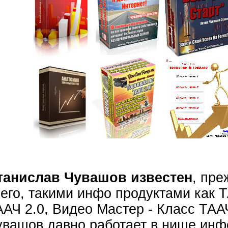
танислав Чувашов известен
, пре
сего, такими инфо продуктами как 
АЧ 2.0, Видео Мастер - Класс ТААЧ
увашов давно работает в нише инф