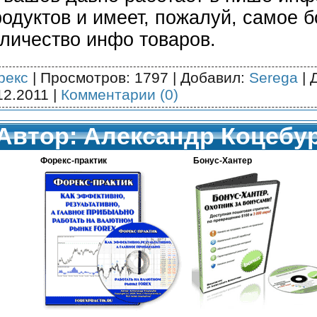
родуктов и имеет, пожалуй, самое 
оличество инфо товаров.
рекс
| Просмотров: 1797 | Добавил:
Serega
| 
12.2011
|
Комментарии (0)
Автор: Александр Коцебу
Форекс-практик
Бонус-Хантер