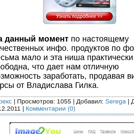
а данный момент
по настоящему
ачественных инфо. продуктов по ф
есьма мало и эта ниша практически
вободна, что дает нам отличную
озможность заработать, продавая в
урсы от Владислава Гилка.
рекс
| Просмотров: 1055 | Добавил:
Serega
| 
12.2011
|
Комментарии (0)