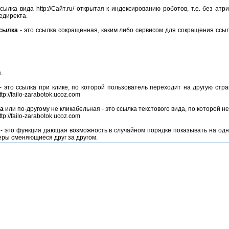
сылка вида http://Сайт.ru/ открытая к индексированию роботов, т.е. без атр
редиректа.
ссылка
- это ссылка сокращенная, каким либо сервисом для сокращения ссыл
п.
- это ссылка при клике, по которой пользователь переходит на другую стр
tp://failo-zarabotok.ucoz.com
ка
или по-другому не кликабельная - это ссылка текстового вида, по которой н
tp://failo-zarabotok.ucoz.com
- это функция дающая возможность в случайном порядке показывать на од
еры сменяющиеся друг за другом.