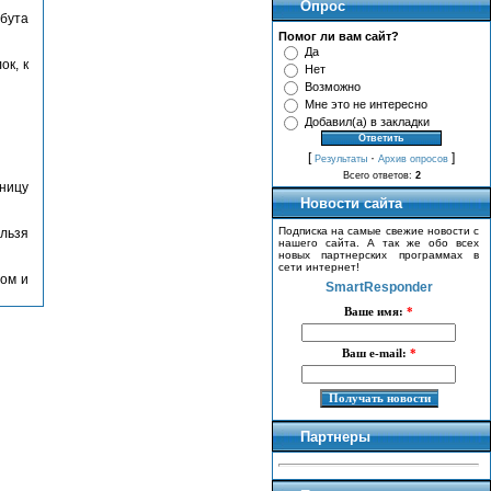
Опрос
ибута
Помог ли вам сайт?
Да
ок, к
Нет
Возможно
Мне это не интересно
Добавил(а) в закладки
[
·
]
Результаты
Архив опросов
Всего ответов:
2
аницу
Новости сайта
Подписка на самые свежие новости с
ельзя
нашего сайта. А так же обо всех
новых партнерских программах в
сети интернет!
ном и
SmartResponder
Ваше имя:
*
Ваш e-mail:
*
Партнеры