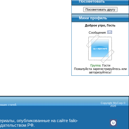
Посоветовать
Мини профиль
Доброе утро, Гость
Сообщения:
Группа:
Гости
Пожалуйста зарегистрируйтесь или
авторизуйтесь!
Copyright MyCorp ©
ваших статей.
2026
риалы, опубликованные на сайте failo-
одательством РФ.