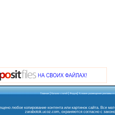
|
|
|
Главная
Каталог статей
Форум
Условия размещения рекламы и 
ещено любое копирование контента или картинок сайта. Все мате
zarabotok.ucoz.com, охраняются согласно с закон