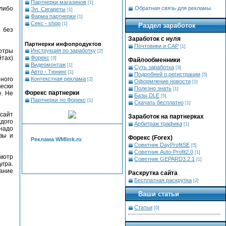
Партнерки магазинов
[1]
либо
Обратная связь для рекламы
Эл. Сигареты
[1]
Фарма партнерки
[1]
Секс - shop
[1]
Раздел заработок
е без
Заработок с нуля
Партнерки инфопродуктов
Почтовики и САР
[1]
отры
Инструкция по заработку
[2]
йтах)
Форекс
[3]
Файлообменники
Видеомонтаж
[1]
Суть заработка
[3]
Авто - Тюнинг
[1]
Подробней о регистрации
[5]
нного
Контекстная реклама
[2]
Оформление новости
[1]
чески
Полезно знать
[1]
Форекс партнерки
е. Не
Базы DLE
[5]
Партнерки по Форекс
[1]
Скачать бесплатно
[1]
сайт
Заработок на партнерках
дого
Арбитраж трафика
[1]
 надо
вы и
Форекс (Forex)
Реклама WMlink.ru
Советник DayProfitSE
[5]
Советник Auto-Profit2.0
[1]
смотр
Советник GEPARD3.2.1
[1]
гра.
вание
Раскрутка сайта
Бесплатная раскрутка
[2]
Ваши статьи
Статьи
[0]