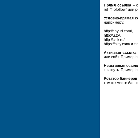
Прямя ссылка
– с
rel="nofollow" или 
Условно-прямая 
напримеру:
http://tinyurl.com/,
http://u.to/,
http://clck.ru/
https://bitly.com/ и т.
Активная ссылка
или сайт. Пример ht
Неактивная ссыл
кликнуть. Пример ht
Ротатор баннеров
том же месте банн