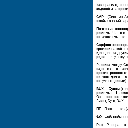
Как правило, спо
заданий и за прос
САР
- (Системе Ак
особых знаний зар
Почтовые спонсо
рекламы. Часто в п
оплачиваемые, как 
Серфинг спонсор
времени на сайте 
идя один за други
редко присутствует
Разница между Се
надо ввести кап
просмотренного са
не чего делать, 
получаете деньги).
BUX – Буксы
(кли
рекламы). Назв
Основоположником д
Буксы, Букс, BUX.
ПП
- Партнерская(
ФО
- Файлообменни
Реф
- Реферал - э