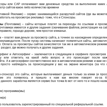
нсоры или САР оплачивают вам денежные средства за выполнение каких 
мотр сайтов какое либо количество времени
тивной Рекламе) – сервис занимающийся раскруткой сайтов (где вы может
аботать на просмотре рекламы)- тоже, что и Спонсоры.
ры
(Почтовики) – сайты которые платят за переходы по ссылкам и просм
очтовиках имеются и другие задания (скачивание файлов, регистрация на са
правило, гораздо дороже, чем простое кликанье.
ы
– платят вам деньги за просмотр сайта, а точнее за нахождение определе
рекламодателя. После пуска системы начинают появляться сайты, автомати
м. Оплата за просмотры сайтов зачисляется так же в автоматическом режим
 раздел, где можно получать и другие задания.
рфинг и Автосерфинг – заключается в следующем в серфинге просмотрев 
чу или ответить на какой либо вопрос и это происходит после каж
йта. А в автосерфинг соответственно все в автоматическом режиме и вам не
а просто наблюдать за происходящем у вас на экране монитора (за что 
к-спонсор) это сайты, которые выплачивают деньги только за клики (и про
ание это появилось и пришло к нам как многие говорят из-за бу
анного заработка является сервис bux точка to вот от него то и пошло наз
ие) программа(мы)
к(и)
то пользователь зарегистрированный по специальной реферальной ссылке.