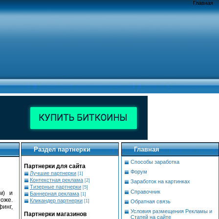
Главная
Раздел партнерки
Главная
Cпособы заработка
Партнерки для сайта
Форум
Лучшие партнерки
[1]
Контекстная реклама
[2]
Заработок на картинках
Тизерные партнерки
[5]
Справочник
м) и
Баннерная реклама
[1]
тоже.
Кликандер партнерки
Обратная связь
[1]
инг,
Условия размещения Рекламы и
Партнерки магазинов
Статей на сайте